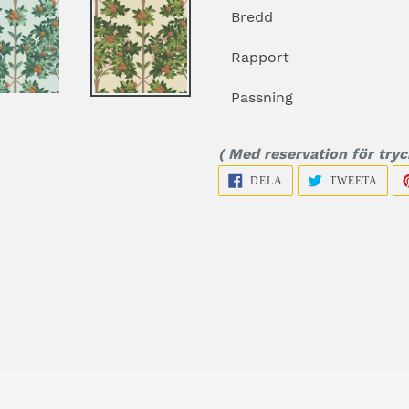
Bredd
Rapport
Passning
( Med reservation för tryc
DELA
TWEE
DELA
TWEETA
PÅ
FACEBOOK