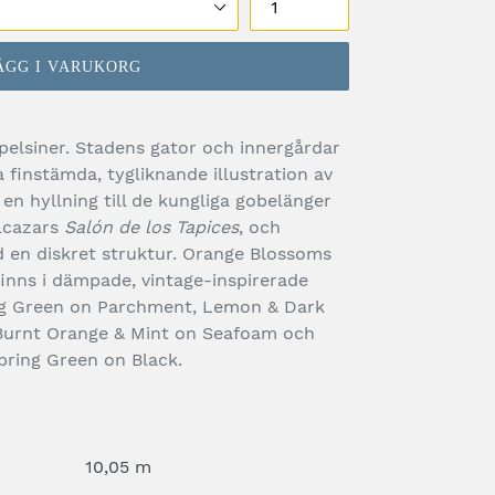
ÄGG I VARUKORG
pelsiner. Stadens gator och innergårdar
a finstämda, tygliknande illustration av
r en hyllning till de kungliga gobelänger
Alcazars
Salón de los Tapices
, och
 en diskret struktur. Orange Blossoms
inns i dämpade, vintage-inspirerade
ing Green on Parchment, Lemon & Dark
 Burnt Orange & Mint on Seafoam och
pring Green on Black.
10,05 m