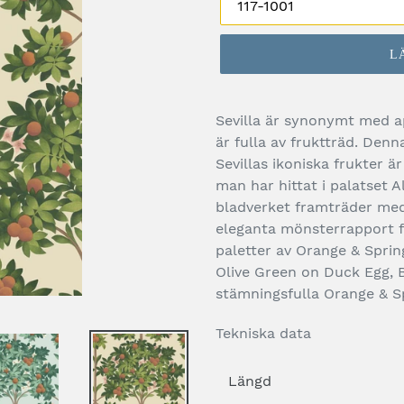
L
Sevilla är synonymt med a
är fulla av fruktträd. Denn
Sevillas ikoniska frukter ä
man har hittat i palatset 
bladverket framträder med
eleganta mönsterrapport f
paletter av Orange & Spr
Olive Green on Duck Egg,
stämningsfulla Orange & S
Tekniska data
Längd