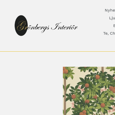
Gå
till
Nyhe
innehåll
Lju
B
Te, C