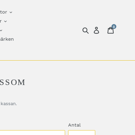
tor
r
0
Sök
Logga in
Varukor
ärken
OSSOM
 kassan.
Antal