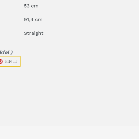
53 cm
91,4 cm
Straight
kfel )
TA
PIN
PIN IT
ON
PINTEREST