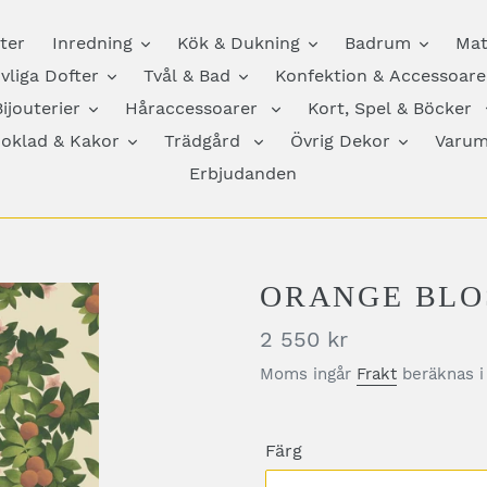
ter
Inredning
Kök & Dukning
Badrum
Mat
vliga Dofter
Tvål & Bad
Konfektion & Accessoare
ijouterier
Håraccessoarer
Kort, Spel & Böcker
hoklad & Kakor
Trädgård
Övrig Dekor
Varum
Erbjudanden
ORANGE BL
Pris
2 550 kr
Moms ingår
Frakt
beräknas i
Färg